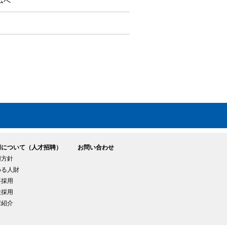
ムへ
用について（人才招聘）
お問い合わせ
用方針
める人財
卒採用
途採用
輩紹介