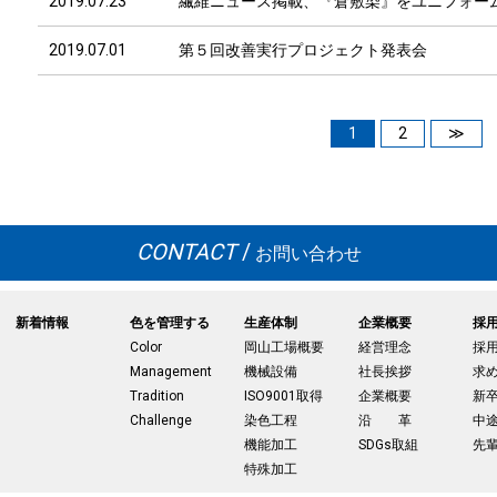
2019.07.23
繊維ニュース掲載、『倉敷染』をユニフォー
2019.07.01
第５回改善実行プロジェクト発表会
1
2
≫
CONTACT
/
お問い合わせ
新着情報
色を管理する
生産体制
企業概要
採
Color
岡山工場概要
経営理念
採
Management
機械設備
社長挨拶
求
Tradition
ISO9001取得
企業概要
新
Challenge
染色工程
沿 革
中
機能加工
SDGs取組
先
特殊加工