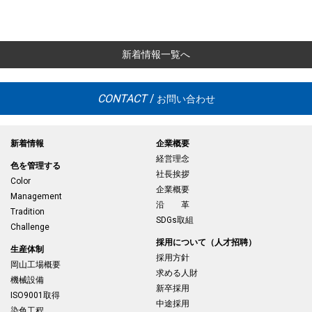
新着情報一覧へ
CONTACT
/
お問い合わせ
新着情報
企業概要
経営理念
色を管理する
社長挨拶
Color
企業概要
Management
沿 革
Tradition
SDGs取組
Challenge
採用について（人才招聘）
生産体制
採用方針
岡山工場概要
求める人財
機械設備
新卒採用
ISO9001取得
中途採用
染色工程