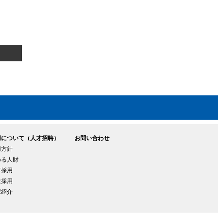
用について（人才招聘）
お問い合わせ
用方針
める人財
卒採用
途採用
輩紹介