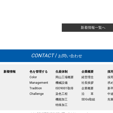
新着情報一覧へ
CONTACT
/
お問い合わせ
新着情報
色を管理する
生産体制
企業概要
採
Color
岡山工場概要
経営理念
採
Management
機械設備
社長挨拶
求
Tradition
ISO9001取得
企業概要
新
Challenge
染色工程
沿 革
中
機能加工
SDGs取組
先
特殊加工