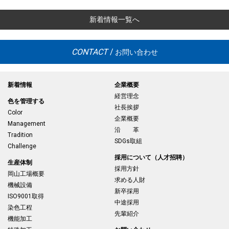
新着情報一覧へ
CONTACT
/
お問い合わせ
新着情報
企業概要
経営理念
色を管理する
社長挨拶
Color
企業概要
Management
沿 革
Tradition
SDGs取組
Challenge
採用について（人才招聘）
生産体制
採用方針
岡山工場概要
求める人財
機械設備
新卒採用
ISO9001取得
中途採用
染色工程
先輩紹介
機能加工