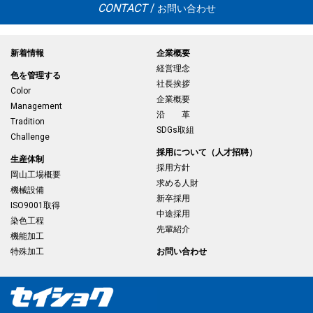
CONTACT
/
お問い合わせ
新着情報
企業概要
経営理念
色を管理する
社長挨拶
Color
企業概要
Management
沿 革
Tradition
SDGs取組
Challenge
採用について（人才招聘）
生産体制
採用方針
岡山工場概要
求める人財
機械設備
新卒採用
ISO9001取得
中途採用
染色工程
先輩紹介
機能加工
特殊加工
お問い合わせ